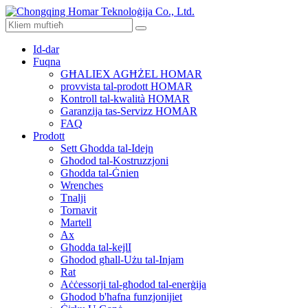
Id-dar
Fuqna
GĦALIEX AGĦŻEL HOMAR
provvista tal-prodott HOMAR
Kontroll tal-kwalità HOMAR
Garanzija tas-Servizz HOMAR
FAQ
Prodott
Sett Għodda tal-Idejn
Għodod tal-Kostruzzjoni
Għodda tal-Ġnien
Wrenches
Tnalji
Tornavit
Martell
Ax
Għodda tal-kejlI
Għodod għall-Użu tal-Injam
Rat
Aċċessorji tal-għodod tal-enerġija
Għodod b'ħafna funzjonijiet