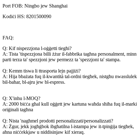
Port FOB: Ningbo jew Shanghai
Kodiċi HS: 8201500090
FAQ:
Q: Kif nispezzjona l-oġġetti tiegħi?
A: Tista 'tispezzjona billi żżur il-fabbrika tagħna personalment, minn
parti terza ta' spezzjoni jew permezz ta 'spezzjoni ta' stampa.
Q: Kemm tiswa li ttrasporta lejn pajjiżi?
A: Hija bbażata fuq il-kwantità tal-ordni tiegħek, nistgħu nwasslulek
bil-baħar, bl-ajru jew bl-espress.
Q: X'inhu l-MOQ?
A: 2000 biċċa għal kull oġġett jew kartuna waħda sħiħa fuq il-marki
oriġinali tagħna
Q: Nista 'nagħmel prodotti personalizzati/personalizzati?
A: Żgur, jekk jogħġbok ibgħatilna l-istampa jew it-tpinġija tiegħek,
aħna niċċekkjaw u niddisinjaw kif xieraq.