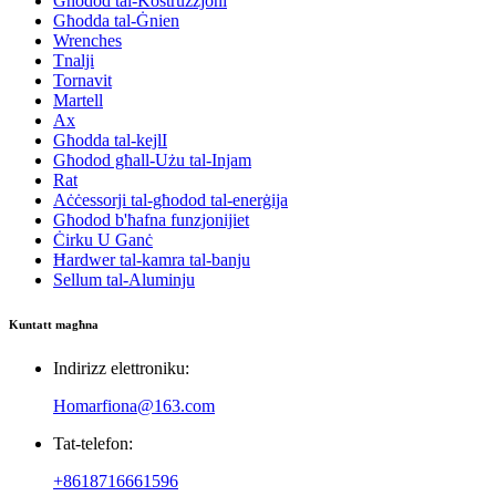
Għodod tal-Kostruzzjoni
Għodda tal-Ġnien
Wrenches
Tnalji
Tornavit
Martell
Ax
Għodda tal-kejlI
Għodod għall-Użu tal-Injam
Rat
Aċċessorji tal-għodod tal-enerġija
Għodod b'ħafna funzjonijiet
Ċirku U Ganċ
Ħardwer tal-kamra tal-banju
Sellum tal-Aluminju
Kuntatt magħna
Indirizz elettroniku:
Homarfiona@163.com
Tat-telefon:
+8618716661596