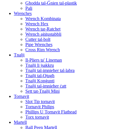
Għodda tal-Ġnien tal-plastik
Pali
Wrenches
Wrench Kombinata
Wrench Hex
Wrench tar-Ratchet
Wrench aġġustabbli
Cutter tal-bolt
Pipe Wrenches
Cross Rim Wrench
Tnalji
Il-Pliers ta' Lineman
Tnalji li jsakkru
Tnalji tal-imnieħer tal-labra
Tnalji tal-Qtugħ
Tnalji Konġunti
Tnalji tal-imnieħer ċatt
Sett tat-Tnalji Mini
Tornavit
Slot Tip tornavit
Tornavit Philips
Phillips U Tornavit Flathead
Torx tornavit
Martell
Ball Peen Martell