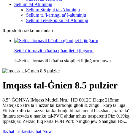
Sellum tal-Aluminju
Sellum Straight tal-Aluminju
Sellum ta 'l-arringi ta' l-aluminju
Sellum Teleskopiku tal-Aluminju
Il-prodotti rrakkommandati
Sett ta' tornavit b'ħafna għanijiet li jinġarru
Is-Sett ta' tornaviti b'ħafna skopijiet li jinġarru huwa...
Imqass tal-Ġnien 8.5 pulzier
8.5" ĠONNA IMqass Mudell Nru.: HD 0012C Daqs: 215mm
Materjal: xafra ta 'l-azzar tal-karbonju għoli & żingu - korp ta' liga
Finish: xafra ta 'l-azzar tal-karbonju bi trattament bis-sħana, xafra ta'
finitura sewda u manku tal-PVC aħdar mhux trasparenti Piż: 0.19kg
Ippakkjar: Żerżaq fuq karta FOB Port: Ningbo jew Shanghai HS...
Ibgħat l-inkjesta
Chat Now