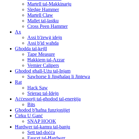
Martell tal-Makkinarju
Sledge Hammer
Martell Claw
Mallet tal-lastku
Cross Peen Hammer
Ax
Assi b'żewġ idejn
Assi b'id waħda
Għodda tal-kejlI
Tape Measure
Ħakkiem tal-Azzar
Vernier Calipers
Għodod għall-Użu tal-Injam
Sawhorse li Jingħalaq li Jintewa
Rat
Hack Saw
Srieraq tal-Idejn
Aċċessorji tal-għodod tal-enerġija
Bits
Għodod b'ħafna funzjonijiet
Ċirku U Ganċ
SNAP HOOK
Ħardwer tal-kamra tal-banju
Sett tad-doċċa
Faucet tal-Ħardwer