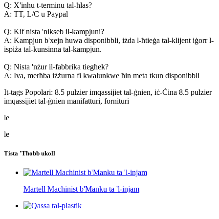
Q: X'inhu t-terminu tal-ħlas?
A: TT, L/C u Paypal
Q: Kif nista 'nikseb il-kampjuni?
A: Kampjun b'xejn huwa disponibbli, iżda l-ħtieġa tal-klijent iġorr l-
ispiża tal-kunsinna tal-kampjun.
Q: Nista 'nżur il-fabbrika tiegħek?
A: Iva, merħba iżżurna fi kwalunkwe ħin meta tkun disponibbli
It-tags Popolari: 8.5 pulzier imqassijiet tal-ġnien, iċ-Ċina 8.5 pulzier
imqassijiet tal-ġnien manifatturi, fornituri
le
le
Tista 'Tħobb ukoll
Martell Machinist b'Manku ta 'l-injam