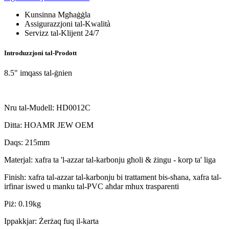
Kunsinna Mgħaġġla
Assigurazzjoni tal-Kwalità
Servizz tal-Klijent 24/7
Introduzzjoni tal-Prodott
8.5" imqass tal-ġnien
Nru tal-Mudell: HD0012C
Ditta: HOAMR JEW OEM
Daqs: 215mm
Materjal: xafra ta 'l-azzar tal-karbonju għoli & żingu - korp ta' liga
Finish: xafra tal-azzar tal-karbonju bi trattament bis-sħana, xafra tal-
irfinar iswed u manku tal-PVC aħdar mhux trasparenti
Piż: 0.19kg
Ippakkjar: Żerżaq fuq il-karta