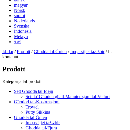
magyar
Norsk
suomi
Nederlands
Svenska
Indonesia
Melayu
বাংলা
Id-dar
/
Prodott
/
Għodda tal-Ġnien
/
Imqassijiet taż-żbir
/ Il-
kontenut
Prodott
Kategorija tal-prodott
Sett Għodda tal-Idejn
Sett ta' Għodda għall-Manutenzjoni tal-Vetturi
Għodod tal-Kostruzzjoni
Trowel
Putty Sikkina
Għodda tal-Ġnien
Imqassijiet taż-żbir
Għodda tal-Fjura