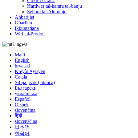
Ċirku U Ganċ
Ħardwer tal-kamra tal-banju
Sellum tal-Aluminju
Aħbarijiet
Għarfien
Ikkuntatjana
Wiri tal-Prodott
Lingwa
Malti
English
hrvatski
Kreyòl Ayisyen
Català
Srbija jezik (latinica)
Български
українська
Español
O'zbek
slovenčina
हिंदी
slovenščina
日本語
한국어