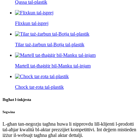
Qassa tal-plastik
Flixkun tal-isprej
Tilar taż-żarbun tal-Botja tal-plastik
Martell tat-tħaġġir bil-Manku tal-injam
Chock tar-rota tal-plastik
Ibgħat l-inkjesta
Segwina
L-għan tan-negozju tagħna huwa li nipprovdu lill-klijenti l-prodotti
tal-aħjar kwalità bl-aktar prezzijiet kompetittivi. Int dejjem mistieden
iżżur il-websajt tagħna għal aktar dettalji.