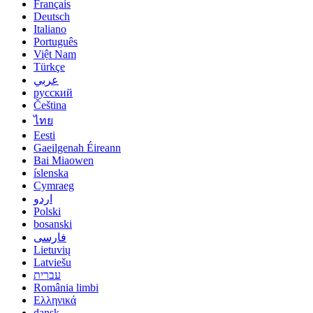
Français
Deutsch
Italiano
Português
Việt Nam
Türkçe
عربي
русский
Čeština
ไทย
Eesti
Gaeilgenah Éireann
Bai Miaowen
íslenska
Cymraeg
اردو
Polski
bosanski
فارسی
Lietuvių
Latviešu
עברית
România limbi
Ελληνικά
dansk